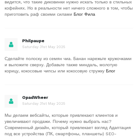
видится, что такие диковинки нужно искать только в стильных
кофейнях. Но в реальности нет ничего сложного в том, чтобы
приготовить раф своими силами
Блог Фила
Philpaupe
Saturday 31st May 2025
Сделайте полоску из семян чиа. Банан нарежьте кружочками
и выложите сверху. Добавьте также миндаль, молотую
корицу, кокосовые чипсы или кокосовую стружку
Блог
OpadWheer
Saturday 31st May 2025
Мы делаем вебсайты, которые привлекают клиентов и
увеличивают продажи. Почему нужно выбрать нас?
Современный дизайн, который привлекает взгляд Адаптация
под все устройства (ПК, смартфоны, планшеты) SEO-