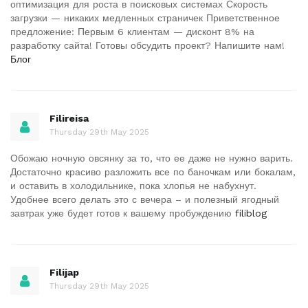
оптимизация для роста в поисковых системах Скорость
загрузки — никаких медленных страничек Приветственное
предложение: Первым 6 клиентам — дисконт 8% на
разработку сайта! Готовы обсудить проект? Напишите нам!
Блог
Filireisa
Thursday 29th May 2025
Обожаю ночную овсянку за то, что ее даже не нужно варить.
Достаточно красиво разложить все по баночкам или бокалам,
и оставить в холодильнике, пока хлопья не набухнут.
Удобнее всего делать это с вечера – и полезный ягодный
завтрак уже будет готов к вашему пробуждению
filiblog
Filijap
Thursday 29th May 2025