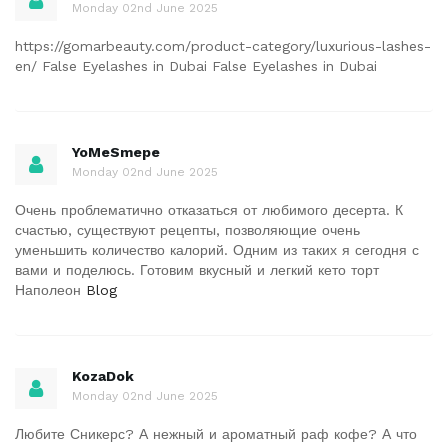
Monday 02nd June 2025
https://gomarbeauty.com/product-category/luxurious-lashes-
en/ False Eyelashes in Dubai False Eyelashes in Dubai
YoMeSmepe
Monday 02nd June 2025
Очень проблематично отказаться от любимого десерта. К
счастью, существуют рецепты, позволяющие очень
уменьшить количество калорий. Одним из таких я сегодня с
вами и поделюсь. Готовим вкусный и легкий кето торт
Наполеон
Blog
KozaDok
Monday 02nd June 2025
Любите Сникерс? А нежный и ароматный раф кофе? А что