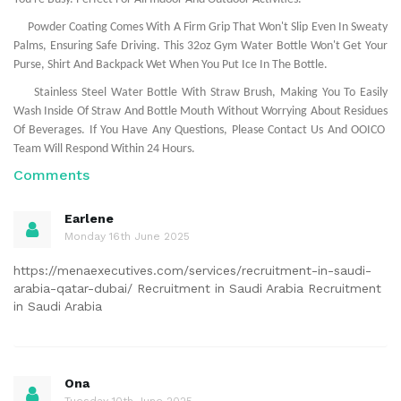
Powder Coating Comes With A Firm Grip That Won't Slip Even In Sweaty
Palms, Ensuring Safe Driving. This 32oz Gym Water Bottle Won't Get Your
Purse, Shirt And Backpack Wet When You Put Ice In The Bottle.
Stainless Steel Water Bottle With Straw Brush, Making You To Easily
Wash Inside Of Straw And Bottle Mouth Without Worrying About Residues
Of Beverages. If You Have Any Questions, Please Contact Us And OOICO
Team Will Respond Within 24 Hours.
Comments
Earlene
Monday 16th June 2025
https://menaexecutives.com/services/recruitment-in-saudi-
arabia-qatar-dubai/ Recruitment in Saudi Arabia Recruitment
in Saudi Arabia
Ona
Tuesday 10th June 2025