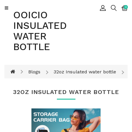
CATEGORY
0
OOICIO
INSULATED
Insulated
WATER
Water
Bottle
BOTTLE
Insulated
Tumbler
Blogs
32oz Insulated water bottle
32OZ INSULATED WATER BOTTLE