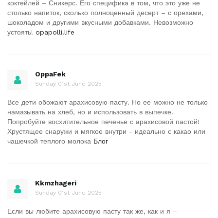
коктейлей – Сникерс. Его специфика в том, что это уже не
столько напиток, сколько полноценный десерт – с орехами,
шоколадом и другими вкусными добавками. Невозможно
устоять!
opapolli.life
OppaFek
Sunday 01st June 2025
Все дети обожают арахисовую пасту. Но ее можно не только
намазывать на хлеб, но и использовать в выпечке.
Попробуйте восхитительное печенье с арахисовой пастой!
Хрустящее снаружи и мягкое внутри - идеально с какао или
чашечкой теплого молока
Блог
Kkmzhageri
Sunday 01st June 2025
Если вы любите арахисовую пасту так же, как и я –