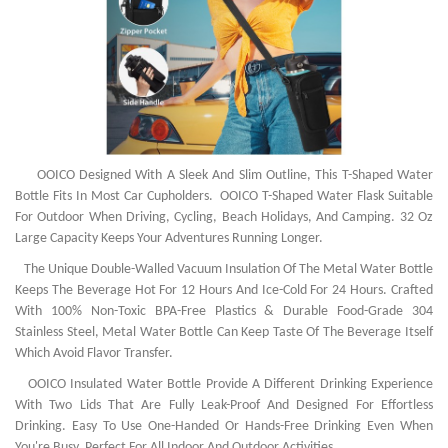
OOICO Designed With A Sleek And Slim Outline, This T-Shaped Water
Bottle Fits In Most Car Cupholders. OOICO T-Shaped Water Flask Suitable
For Outdoor When Driving, Cycling, Beach Holidays, And Camping. 32 Oz
Large Capacity Keeps Your Adventures Running Longer.
The Unique Double-Walled Vacuum Insulation Of The Metal Water Bottle
Keeps The Beverage Hot For 12 Hours And Ice-Cold For 24 Hours. Crafted
With 100% Non-Toxic BPA-Free Plastics & Durable Food-Grade 304
Stainless Steel, Metal Water Bottle Can Keep Taste Of The Beverage Itself
Which Avoid Flavor Transfer.
OOICO Insulated Water Bottle Provide A Different Drinking Experience
With Two Lids That Are Fully Leak-Proof And Designed For Effortless
Drinking. Easy To Use One-Handed Or Hands-Free Drinking Even When
You're Busy. Perfect For All Indoor And Outdoor Activities.