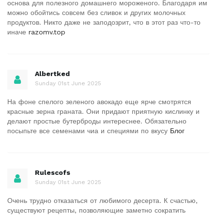
основа для полезного домашнего мороженого. Благодаря им
можно обойтись совсем без сливок и других молочных
продуктов. Никто даже не заподозрит, что в этот раз что-то
иначе
razomv.top
Albertked
Sunday 01st June 2025
На фоне спелого зеленого авокадо еще ярче смотрятся
красные зерна граната. Они придают приятную кислинку и
делают простые бутерброды интереснее. Обязательно
посыпьте все семенами чиа и специями по вкусу
Блог
Rulescofs
Sunday 01st June 2025
Очень трудно отказаться от любимого десерта. К счастью,
существуют рецепты, позволяющие заметно сократить