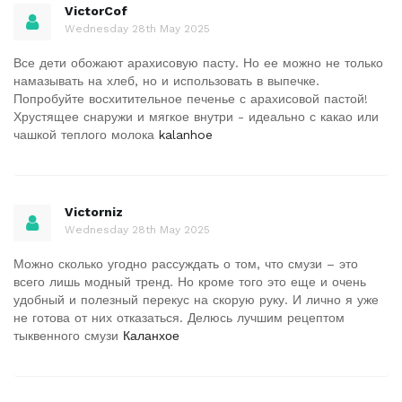
VictorCof
Wednesday 28th May 2025
Все дети обожают арахисовую пасту. Но ее можно не только
намазывать на хлеб, но и использовать в выпечке.
Попробуйте восхитительное печенье с арахисовой пастой!
Хрустящее снаружи и мягкое внутри - идеально с какао или
чашкой теплого молока
kalanhoe
Victorniz
Wednesday 28th May 2025
Можно сколько угодно рассуждать о том, что смузи – это
всего лишь модный тренд. Но кроме того это еще и очень
удобный и полезный перекус на скорую руку. И лично я уже
не готова от них отказаться. Делюсь лучшим рецептом
тыквенного смузи
Каланхое