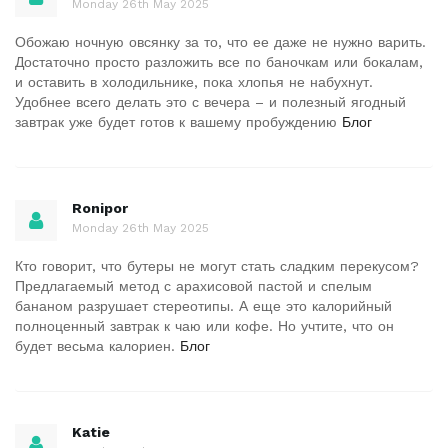
Monday 26th May 2025
Обожаю ночную овсянку за то, что ее даже не нужно варить.
Достаточно просто разложить все по баночкам или бокалам,
и оставить в холодильнике, пока хлопья не набухнут.
Удобнее всего делать это с вечера – и полезный ягодный
завтрак уже будет готов к вашему пробуждению
Блог
Ronipor
Monday 26th May 2025
Кто говорит, что бутеры не могут стать сладким перекусом?
Предлагаемый метод с арахисовой пастой и спелым
бананом разрушает стереотипы. А еще это калорийный
полноценный завтрак к чаю или кофе. Но учтите, что он
будет весьма калориен.
Блог
Katie