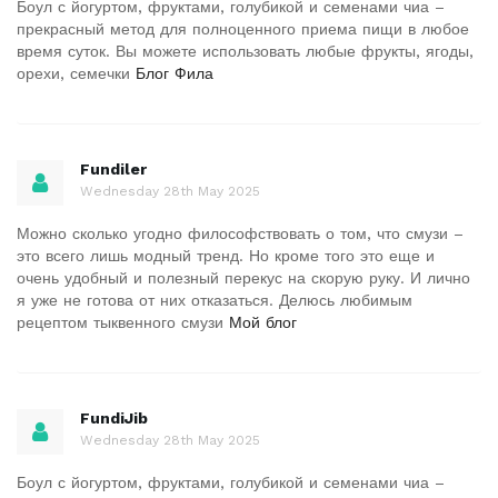
Боул с йогуртом, фруктами, голубикой и семенами чиа –
прекрасный метод для полноценного приема пищи в любое
время суток. Вы можете использовать любые фрукты, ягоды,
орехи, семечки
Блог Фила
Fundiler
Wednesday 28th May 2025
Можно сколько угодно философствовать о том, что смузи –
это всего лишь модный тренд. Но кроме того это еще и
очень удобный и полезный перекус на скорую руку. И лично
я уже не готова от них отказаться. Делюсь любимым
рецептом тыквенного смузи
Мой блог
FundiJib
Wednesday 28th May 2025
Боул с йогуртом, фруктами, голубикой и семенами чиа –