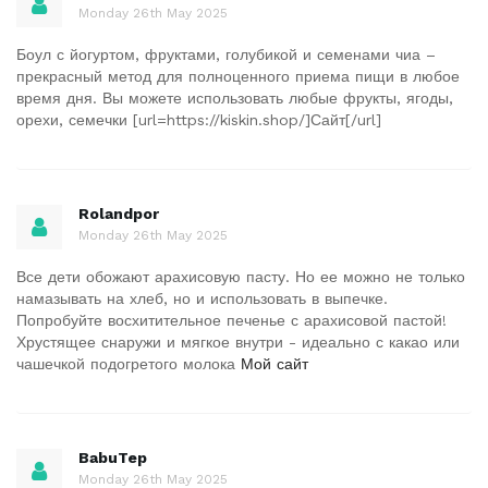
Monday 26th May 2025
Боул с йогуртом, фруктами, голубикой и семенами чиа –
прекрасный метод для полноценного приема пищи в любое
время дня. Вы можете использовать любые фрукты, ягоды,
орехи, семечки [url=https://kiskin.shop/]Сайт[/url]
Rolandpor
Monday 26th May 2025
Все дети обожают арахисовую пасту. Но ее можно не только
намазывать на хлеб, но и использовать в выпечке.
Попробуйте восхитительное печенье с арахисовой пастой!
Хрустящее снаружи и мягкое внутри - идеально с какао или
чашечкой подогретого молока
Мой сайт
BabuTep
Monday 26th May 2025