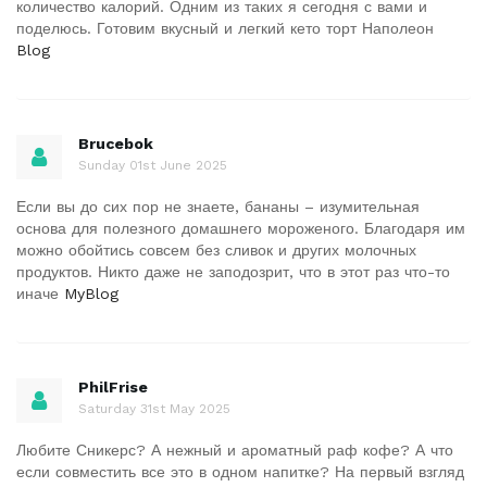
количество калорий. Одним из таких я сегодня с вами и
поделюсь. Готовим вкусный и легкий кето торт Наполеон
Blog
Brucebok
Sunday 01st June 2025
Если вы до сих пор не знаете, бананы – изумительная
основа для полезного домашнего мороженого. Благодаря им
можно обойтись совсем без сливок и других молочных
продуктов. Никто даже не заподозрит, что в этот раз что-то
иначе
MyBlog
PhilFrise
Saturday 31st May 2025
Любите Сникерс? А нежный и ароматный раф кофе? А что
если совместить все это в одном напитке? На первый взгляд