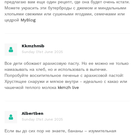
предлагаю вам еще один рецепт, где она будет очень кстати.
Можете украсить эти бутерброды с джемом и миндальными
хлопьями свежими или сушеными ягодами, семечками или
цедрой
MyBlog
Kkmzhmib
Sunday 01st June 2025
Все дети обожают арахисовую пасту. Но ее можно не только
намазывать на хлеб, но и использовать в выпечке.
Попробуйте восхитительное печенье с арахисовой пастой!
Хрустящее снаружи и мягкое внутри - идеально с какао или
чашечкой теплого молока
kkmzh live
Albertben
Sunday 01st June 2025
Если вы до сих пор не знаете, бананы – изумительная