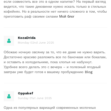
если совместить все это в одном напитке? На первый взгляд
видится, что такие диковинки нужно искать только в стильных
кофейнях. Но в реальности нет ничего сложного в том, чтобы
приготовить раф своими силами
Мой блог
KozaDrida
Monday 02nd June 2025
Обожаю ночную овсянку за то, что ее даже не нужно варить.
Достаточно красиво разложить все по баночкам или бокалам,
и оставить в холодильнике, пока хлопья не набухнут.
Удобнее всего делать это с вечера – и полезный ягодный
завтрак уже будет готов к вашему пробуждению
Blog
Oppakef
Sunday 01st June 2025
Одна из популярных вариаций современных молочных